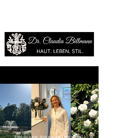
"Fühl dich gut. Sieh gut aus. Lebe stilvoll."